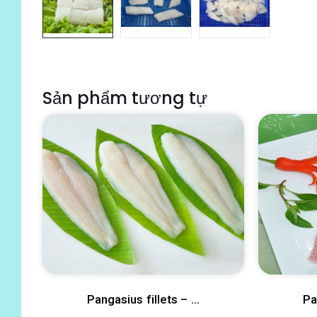
Sản phẩm tương tự
Pangasius fillets – ...
Pa