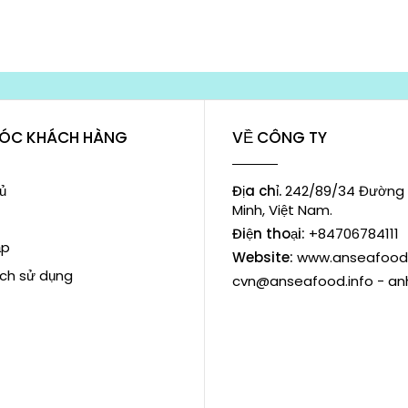
ÓC KHÁCH HÀNG
VỀ CÔNG TY
ủ
Địa chỉ.
242/89/34 Đường 
Minh, Việt Nam.
Điện thoại:
+84706784111
ập
Website:
www.anseafood.
ch sử dụng
cvn@anseafood.info - a