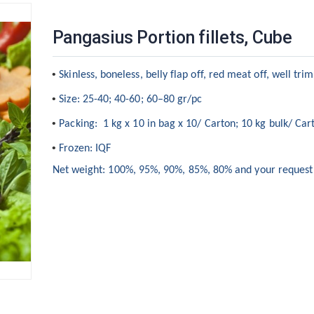
Pangasius Portion fillets, Cube
•
Skinless, boneless, belly flap off, red meat off, well tr
•
Size
: 25-40; 40-60; 60–80
gr/pc
•
Packing: 1 kg x 10 in bag x 10/ Carton; 10 kg bulk/ Car
•
Frozen:
IQF
Net weight: 100%, 95%, 90%, 85%, 80% and your request
Pangasius fillets – Well
Pangasius
trimmed
trimmed