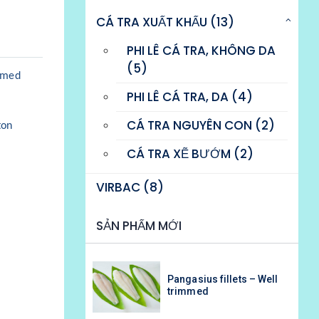
CÁ TRA XUẤT KHẨU (13)
PHI LÊ CÁ TRA, KHÔNG DA
(5)
immed
PHI LÊ CÁ TRA, DA (4)
CÁ TRA NGUYÊN CON (2)
ton
CÁ TRA XẼ BƯỚM (2)
VIRBAC (8)
SẢN PHẨM MỚI
 fillets – Well
Pangasius fillets – Well
trimmed