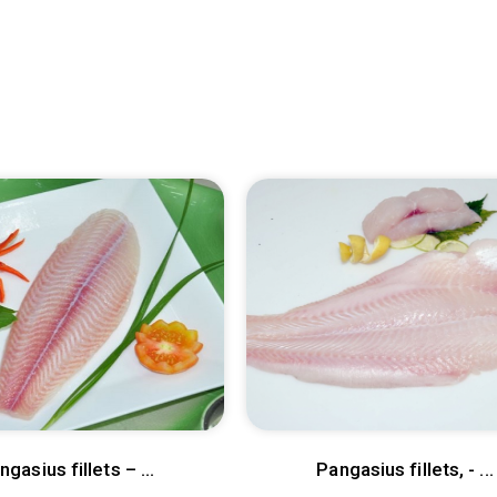
Pangasius fillets – Semi
Pangasius
trimmed
trimmed
Pangasius fillets, - Hafl
Pangasius 
trimmed
trimmed
Pangasius Portion fillets,
Pangasius
Cube
Cube
Pangasius fillets, -
Pangasius 
Untrimmed
Untrimm
Pangasius fillets – skin
Pangasius
on, Belly off, Fat off, NONE
on, Belly 
ngasius fillets – ...
Pangasius fillets, - ...
treatment
treatmen