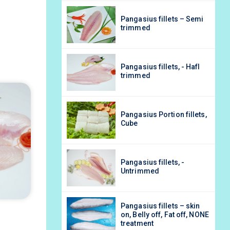
 fillets – Semi
Pangasius fillets – Semi
trimmed
fillets, - Hafl
Pangasius fillets, - Hafl
trimmed
 Portion fillets,
Pangasius Portion fillets,
Cube
fillets, -
Pangasius fillets, -
ed
Untrimmed
 fillets – skin
Pangasius fillets – skin
off, Fat off, NONE
on, Belly off, Fat off, NONE
t
treatment